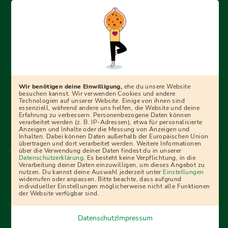
Erfolgreich bewerben mit Ausbildungspark: Wir
begleiten dich Schritt für Schritt bei deinem Start in den
Beruf oder ins Studium – mit smarten E-Learning-Tools,
Wir benötigen deine Einwilligung,
ehe du unsere Website
Ratgebern und Prüfungspaketen, interaktiven
besuchen kannst. Wir verwenden Cookies und andere
Technologien auf unserer Website. Einige von ihnen sind
Videokursen und vielem mehr. Für alle, die was werden
essenziell, während andere uns helfen, die Website und deine
Erfahrung zu verbessern. Personenbezogene Daten können
wollen!
verarbeitet werden (z. B. IP-Adressen), etwa für personalisierte
Anzeigen und Inhalte oder die Messung von Anzeigen und
Inhalten. Dabei können Daten außerhalb der Europäischen Union
übertragen und dort verarbeitet werden. Weitere Informationen
über die Verwendung deiner Daten findest du in unserer
Menü Fußleiste
Datenschutzerklärung
. Es besteht keine Verpflichtung, in die
Impressum
Bildquellen
Presse
Mediadaten
Verarbeitung deiner Daten einzuwilligen, um dieses Angebot zu
nutzen. Du kannst deine Auswahl jederzeit unter
Einstellungen
Partner
AGB
Datenschutz
Widerrufsbelehrung
widerrufen oder anpassen. Bitte beachte, dass aufgrund
individueller Einstellungen möglicherweise nicht alle Funktionen
Bestellung
Affiliate Partner
Cookies
der Website verfügbar sind.
Datenschutz
Impressum