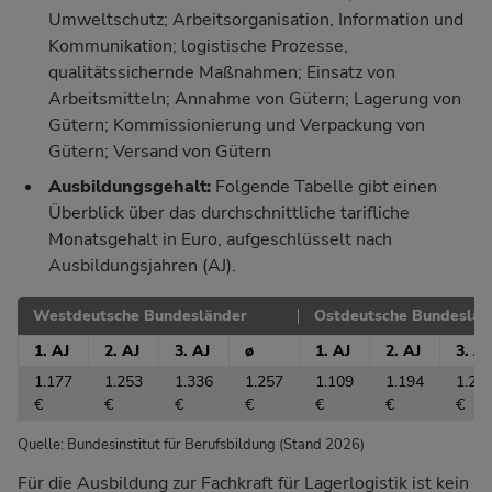
Umweltschutz; Arbeitsorganisation, Information und
Kommunikation; logistische Prozesse,
qualitätssichernde Maßnahmen; Einsatz von
Arbeitsmitteln; Annahme von Gütern; Lagerung von
Gütern; Kommissionierung und Verpackung von
Gütern; Versand von Gütern
Ausbildungsgehalt:
Folgende Tabelle gibt einen
Überblick über das durchschnittliche tarifliche
Monatsgehalt in Euro, aufgeschlüsselt nach
Ausbildungsjahren (AJ).
Westdeutsche Bundesländer
Ostdeutsche Bundeslän
1. AJ
2. AJ
3. AJ
ø
1. AJ
2. AJ
3. AJ
1.177
1.253
1.336
1.257
1.109
1.194
1.27
€
€
€
€
€
€
€
Quelle: Bundesinstitut für Berufsbildung (Stand 2026)
Für die Ausbildung zur Fachkraft für Lagerlogistik ist kein