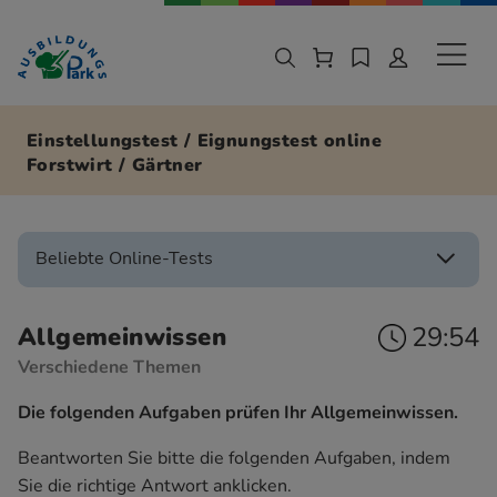
Zur Navigation springen
Zu den Hauptinhalten springen
Sekund
Einstellungstest / Eignungstest online
Forstwirt / Gärtner
Beliebte Online-Tests