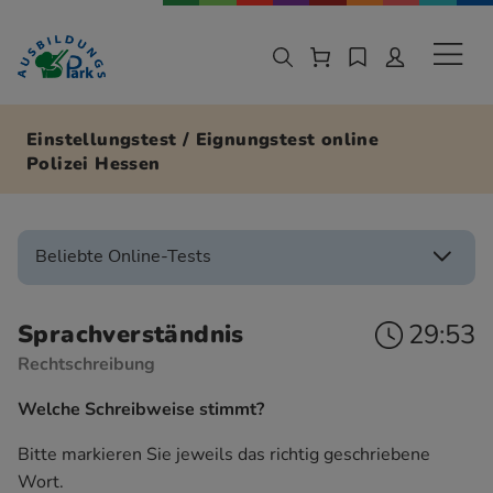
Zur Navigation springen
Zu den Hauptinhalten springen
Sekund
Einstellungstest / Eignungstest online
Polizei Hessen
Beliebte Online-Tests