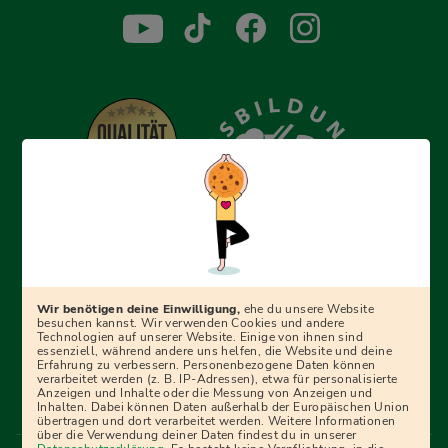
Erfolgreich bewerben mit Ausbildungspark: Wir
begleiten dich Schritt für Schritt bei deinem Start in den
Beruf oder ins Studium – mit smarten E-Learning-Tools,
Wir benötigen deine Einwilligung,
ehe du unsere Website
Ratgebern und Prüfungspaketen, interaktiven
besuchen kannst. Wir verwenden Cookies und andere
Technologien auf unserer Website. Einige von ihnen sind
Videokursen und vielem mehr. Für alle, die was werden
essenziell, während andere uns helfen, die Website und deine
Erfahrung zu verbessern. Personenbezogene Daten können
wollen!
verarbeitet werden (z. B. IP-Adressen), etwa für personalisierte
Anzeigen und Inhalte oder die Messung von Anzeigen und
Inhalten. Dabei können Daten außerhalb der Europäischen Union
übertragen und dort verarbeitet werden. Weitere Informationen
über die Verwendung deiner Daten findest du in unserer
Menü Fußleiste