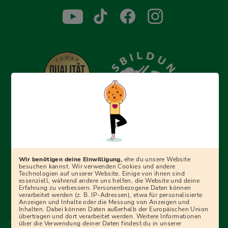
Erfolgreich bewerben mit Ausbildungspark: Wir
begleiten dich Schritt für Schritt bei deinem Start in den
Beruf oder ins Studium – mit smarten E-Learning-Tools,
Wir benötigen deine Einwilligung,
ehe du unsere Website
Ratgebern und Prüfungspaketen, interaktiven
besuchen kannst. Wir verwenden Cookies und andere
Technologien auf unserer Website. Einige von ihnen sind
Videokursen und vielem mehr. Für alle, die was werden
essenziell, während andere uns helfen, die Website und deine
Erfahrung zu verbessern. Personenbezogene Daten können
wollen!
verarbeitet werden (z. B. IP-Adressen), etwa für personalisierte
Anzeigen und Inhalte oder die Messung von Anzeigen und
Inhalten. Dabei können Daten außerhalb der Europäischen Union
übertragen und dort verarbeitet werden. Weitere Informationen
über die Verwendung deiner Daten findest du in unserer
Menü Fußleiste