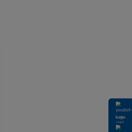
YouBot
Login