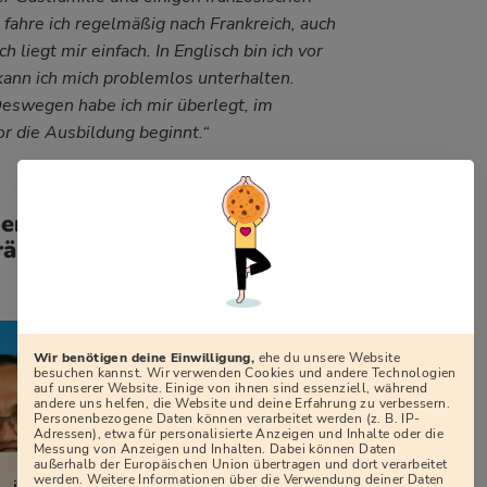
ahre ich regelmäßig nach Frankreich, auch
 liegt mir einfach. In Englisch bin ich vor
kann ich mich problemlos unterhalten.
Deswegen habe ich mir überlegt, im
r die Ausbildung beginnt.“
gen zu besonderen
äch richtig beantworten
Wir benötigen deine Einwilligung,
ehe du unsere Website
besuchen kannst. Wir verwenden Cookies und andere Technologien
auf unserer Website. Einige von ihnen sind essenziell, während
andere uns helfen, die Website und deine Erfahrung zu verbessern.
Personenbezogene Daten können verarbeitet werden (z. B. IP-
Adressen), etwa für personalisierte Anzeigen und Inhalte oder die
Messung von Anzeigen und Inhalten. Dabei können Daten
außerhalb der Europäischen Union übertragen und dort verarbeitet
werden. Weitere Informationen über die Verwendung deiner Daten