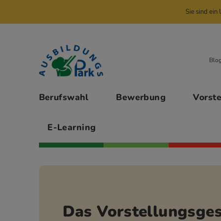
Sie sind ei
Zur Navigation springen
Zu den Hauptinhalten springen
Blo
Hauptmenü
Berufswahl
Bewerbung
Vorst
E-Learning
Das Vorstellungsges