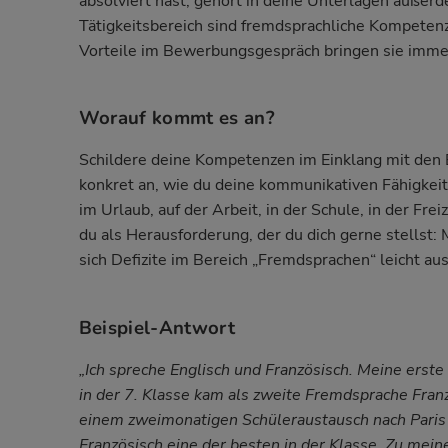
absolviert hast, gehört in deine Unterlagen außerd
Tätigkeitsbereich sind fremdsprachliche Kompeten
Vorteile im Bewerbungsgespräch bringen sie imme
Worauf kommt es an?
Schildere deine Kompetenzen im Einklang mit den
konkret an, wie du deine kommunikativen Fähigkeite
im Urlaub, auf der Arbeit, in der Schule, in der Fre
du als Herausforderung, der du dich gerne stellst
sich Defizite im Bereich „Fremdsprachen“ leicht au
Beispiel-Antwort
„Ich spreche Englisch und Französisch. Meine erste
in der 7. Klasse kam als zweite Fremdsprache Franz
einem zweimonatigen Schüleraustausch nach Paris 
Französisch eine der besten in der Klasse. Zu mein