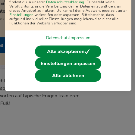
j
findest du in unserer
Datenschutzerklärung
. Es besteht keine
pielen, musst du dem Vimeo-
Verpflichtung, in die Verarbeitung deiner Daten einzuwilligen, um
en an Vimeo und an Drittanbieter
dieses Angebot zu nutzen. Du kannst deine Auswahl jederzeit unter
Einstellungen
widerrufen oder anpassen. Bitte beachte, dass
sezwecke genutzt werden. Mehr
aufgrund individueller Einstellungen möglicherweise nicht alle
Funktionen der Website verfügbar sind.
Datenschutz
Impressum
es akzeptieren
Alle akzeptieren
Einstellungen anpassen
Alle ablehnen
ichtig einschätzen? In unserem
Videokurs zur
sbildung erwarten dich noch über 100
orten auf typische Fragen trainieren
 Fuß!