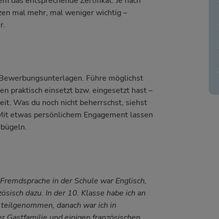
em das entsprechende Zertifikat. Je nach
zen mal mehr, mal weniger wichtig –
r.
 Bewerbungsunterlagen. Führe möglichst
n praktisch einsetzt bzw. eingesetzt hast –
izeit. Was du noch nicht beherrschst, siehst
: Mit etwas persönlichem Engagement lassen
sbügeln.
 Fremdsprache in der Schule war Englisch,
ösisch dazu. In der 10. Klasse habe ich an
teilgenommen, danach war ich in
er Gastfamilie und einigen französischen