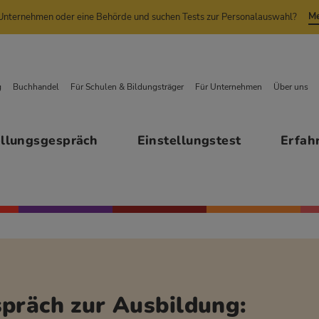
Me
n Unternehmen oder eine Behörde und suchen Tests zur Personalauswahl?
g
Buchhandel
Für Schulen & Bildungsträger
Für Unternehmen
Über uns
ellungsgespräch
Einstellungstest
Erfah
präch zur Ausbildung: