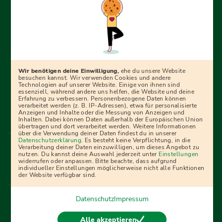
Erfolgreich bewerben mit Ausbildungspark: Wir
begleiten dich Schritt für Schritt bei deinem Start in den
Beruf oder ins Studium – mit smarten E-Learning-Tools,
Wir benötigen deine Einwilligung,
ehe du unsere Website
Ratgebern und Prüfungspaketen, interaktiven
besuchen kannst. Wir verwenden Cookies und andere
Technologien auf unserer Website. Einige von ihnen sind
Videokursen und vielem mehr. Für alle, die was werden
essenziell, während andere uns helfen, die Website und deine
Erfahrung zu verbessern. Personenbezogene Daten können
wollen!
verarbeitet werden (z. B. IP-Adressen), etwa für personalisierte
Anzeigen und Inhalte oder die Messung von Anzeigen und
Inhalten. Dabei können Daten außerhalb der Europäischen Union
übertragen und dort verarbeitet werden. Weitere Informationen
über die Verwendung deiner Daten findest du in unserer
Menü Fußleiste
Datenschutzerklärung
. Es besteht keine Verpflichtung, in die
Impressum
Bildquellen
Presse
Mediadaten
Verarbeitung deiner Daten einzuwilligen, um dieses Angebot zu
nutzen. Du kannst deine Auswahl jederzeit unter
Einstellungen
Partner
AGB
Datenschutz
Widerrufsbelehrung
widerrufen oder anpassen. Bitte beachte, dass aufgrund
individueller Einstellungen möglicherweise nicht alle Funktionen
Bestellung
Affiliate Partner
Cookies
der Website verfügbar sind.
Datenschutz
Impressum
Vertrag widerrufen
Alle akzeptieren