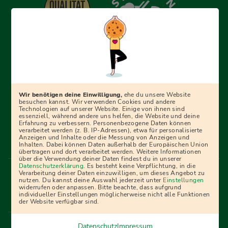
Erfolgreich bewerben mit Ausbildungspark: Wir
begleiten dich Schritt für Schritt bei deinem Start in den
Beruf oder ins Studium – mit smarten E-Learning-Tools,
Wir benötigen deine Einwilligung,
ehe du unsere Website
Ratgebern und Prüfungspaketen, interaktiven
besuchen kannst. Wir verwenden Cookies und andere
Technologien auf unserer Website. Einige von ihnen sind
Videokursen und vielem mehr. Für alle, die was werden
essenziell, während andere uns helfen, die Website und deine
Erfahrung zu verbessern. Personenbezogene Daten können
wollen!
verarbeitet werden (z. B. IP-Adressen), etwa für personalisierte
Anzeigen und Inhalte oder die Messung von Anzeigen und
Inhalten. Dabei können Daten außerhalb der Europäischen Union
übertragen und dort verarbeitet werden. Weitere Informationen
über die Verwendung deiner Daten findest du in unserer
Menü Fußleiste
Datenschutzerklärung
. Es besteht keine Verpflichtung, in die
Impressum
Bildquellen
Presse
Mediadaten
Verarbeitung deiner Daten einzuwilligen, um dieses Angebot zu
nutzen. Du kannst deine Auswahl jederzeit unter
Einstellungen
Partner
AGB
Datenschutz
Widerrufsbelehrung
widerrufen oder anpassen. Bitte beachte, dass aufgrund
individueller Einstellungen möglicherweise nicht alle Funktionen
Bestellung
Affiliate Partner
Cookies
der Website verfügbar sind.
Datenschutz
Impressum