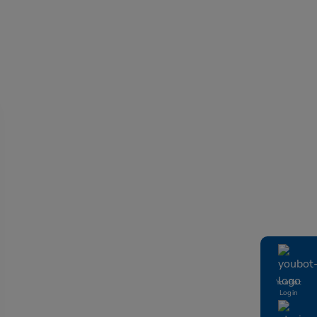
YouBot
Login