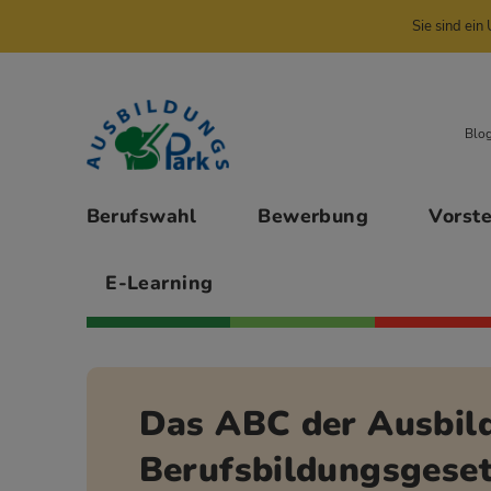
Sie sind ei
Zur Navigation springen
Zu den Hauptinhalten springen
Blo
Hauptmenü
Berufswahl
Bewerbung
Vorst
E-Learning
Das ABC der Ausbil
Berufsbildungsgeset