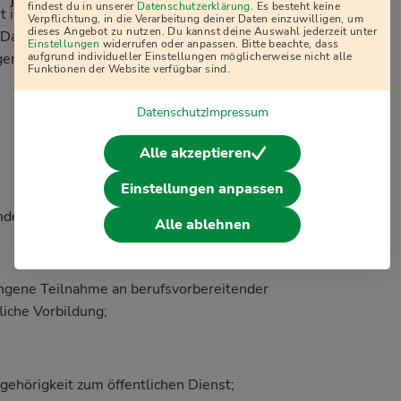
j
findest du in unserer
Datenschutzerklärung
. Es besteht keine
t im Benehmen mit dem Bundesinstitut für
Verpflichtung, in die Verarbeitung deiner Daten einzuwilligen, um
dieses Angebot zu nutzen. Du kannst deine Auswahl jederzeit unter
 Daten für Zwecke der Planung und
Einstellungen
widerrufen oder anpassen. Bitte beachte, dass
aufgrund individueller Einstellungen möglicherweise nicht alle
gen Zuständigkeiten Verwendung finden
Funktionen der Website verfügbar sind.
Datenschutz
Impressum
Alle akzeptieren
Einstellungen anpassen
nde:
Alle ablehnen
ngene Teilnahme an berufsvorbereitender
liche Vorbildung;
gehörigkeit zum öffentlichen Dienst;