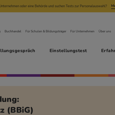
Me
n Unternehmen oder eine Behörde und suchen Tests zur Personalauswahl?
g
Buchhandel
Für Schulen & Bildungsträger
Für Unternehmen
Über uns
ellungsgespräch
Einstellungstest
Erfah
dung:
z (BBiG)