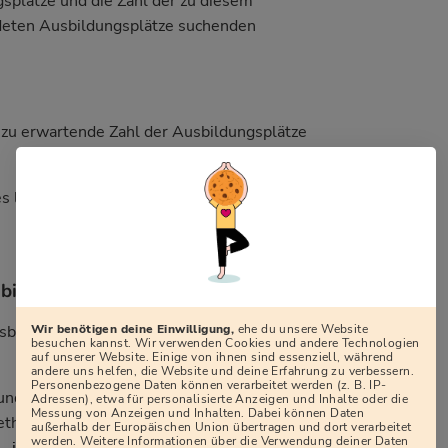
splätze und die Zahl der zu diesem
ldeten Ausbildungsplätze suchenden
 zu erwartende Zahl der Ausbildungsplätze
es laufenden Jahres zu erwartenden
ildungsstatistik
Wir benötigen deine Einwilligung,
ehe du unsere Website
bildung wird eine Bundesstatistik
besuchen kannst. Wir verwenden Cookies und andere Technologien
auf unserer Website. Einige von ihnen sind essenziell, während
andere uns helfen, die Website und deine Erfahrung zu verbessern.
Personenbezogene Daten können verarbeitet werden (z. B. IP-
undesagentur für Arbeit unterstützen das
Adressen), etwa für personalisierte Anzeigen und Inhalte oder die
Messung von Anzeigen und Inhalten. Dabei können Daten
thodischen Vorbereitung der Statistik.
außerhalb der Europäischen Union übertragen und dort verarbeitet
werden. Weitere Informationen über die Verwendung deiner Daten