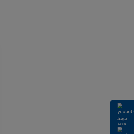
YouBot
Login