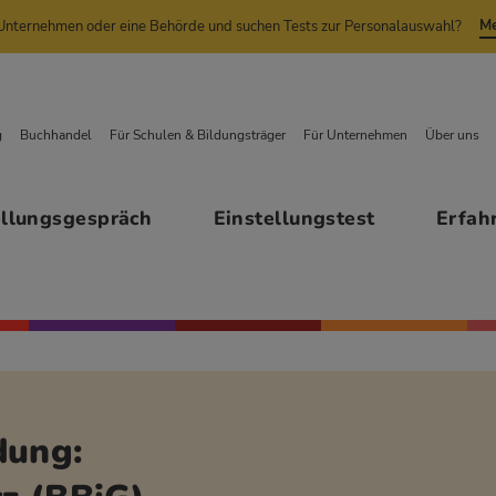
Me
n Unternehmen oder eine Behörde und suchen Tests zur Personalauswahl?
g
Buchhandel
Für Schulen & Bildungsträger
Für Unternehmen
Über uns
ellungsgespräch
Einstellungstest
Erfah
dung: