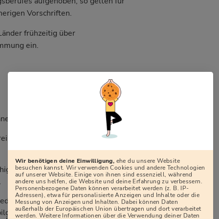
sberufes aufgehoben, so gelten für
erigen Vorschriften.
Länder frühzeitig über
immung ein.
nerkannt wird,
rei und nicht weniger als zwei Jahre
Wir benötigen deine Einwilligung,
ehe du unsere Website
besuchen kannst. Wir verwenden Cookies und andere Technologien
Fähigkeiten, die mindestens Gegenstand der
auf unserer Website. Einige von ihnen sind essenziell, während
,
andere uns helfen, die Website und deine Erfahrung zu verbessern.
Personenbezogene Daten können verarbeitet werden (z. B. IP-
Adressen), etwa für personalisierte Anzeigen und Inhalte oder die
liederung der Vermittlung der beruflichen
Messung von Anzeigen und Inhalten. Dabei können Daten
außerhalb der Europäischen Union übertragen und dort verarbeitet
bildungsrahmenplan),
werden. Weitere Informationen über die Verwendung deiner Daten