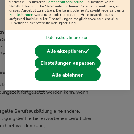
j
findest du in unserer
Datenschutzerklärung
. Es besteht keine
Verpflichtung, in die Verarbeitung deiner Daten einzuwilligen, um
dieses Angebot zu nutzen. Du kannst deine Auswahl jederzeit unter
Einstellungen
widerrufen oder anpassen. Bitte beachte, dass
aufgrund individueller Einstellungen möglicherweise nicht alle
Funktionen der Website verfügbar sind.
ich besonders gegliederten, aufeinander
Datenschutz
Impressum
n Stufen soll ein Ausbildungsabschluss
zierten beruflichen Tätigkeit im Sinne des §
Alle akzeptieren
r Berufsausbildung in weiteren Stufen
Einstellungen anpassen
inander fallenden Teilen durchgeführt wird,
Alle ablehnen
bildung in diesem Ausbildungsberuf unter
dungszeit fortgesetzt werden kann, wenn
egelte Berufsausbildung eine andere,
htigung der hierbei erworbenen beruflichen
rechnet werden kann,