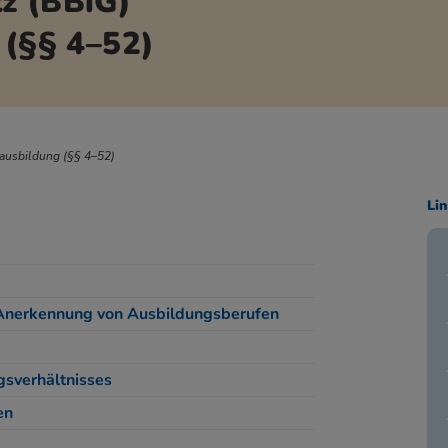
z (BBiG)
 (§§ 4–52)
ausbildung (§§ 4–52)
Li
 Anerkennung von Ausbildungsberufen
sverhältnisses
en