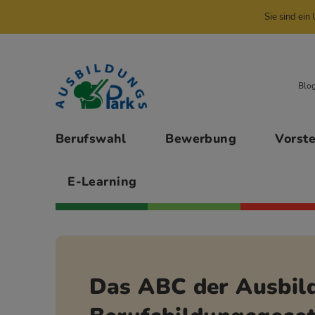
Sie sind ei
Zur Navigation springen
Zu den Hauptinhalten springen
Blo
Hauptmenü
Berufswahl
Bewerbung
Vorst
E-Learning
Das ABC der Ausbil