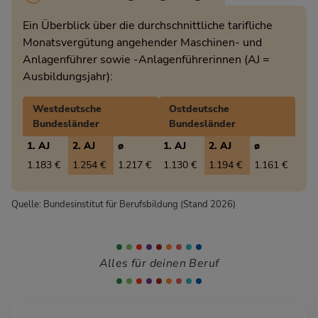
Ein Überblick über die durchschnittliche tarifliche
Monatsvergütung angehender Maschinen- und
Anlagenführer sowie -Anlagenführerinnen (AJ =
Ausbildungsjahr):
Westdeutsche
Ostdeutsche
Bundesländer
Bundesländer
1. AJ
2. AJ
ø
1. AJ
2. AJ
ø
1.183 €
1.254 €
1.217 €
1.130 €
1.194 €
1.161 €
Quelle: Bundesinstitut für Berufsbildung (Stand 2026)
Alles für deinen Beruf