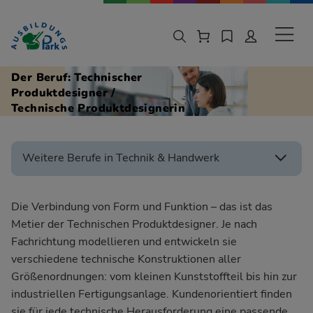
Zur Navigation springen
Zu den Hauptinhalten springen
Sekund
Der Beruf: Technischer
Produktdesigner /
Technische Produktdesignerin
Weitere Berufe in Technik & Handwerk
Die Verbindung von Form und Funktion – das ist das
Metier der Technischen Produktdesigner. Je nach
Fachrichtung modellieren und entwickeln sie
verschiedene technische Konstruktionen aller
Größenordnungen: vom kleinen Kunststoffteil bis hin zur
industriellen Fertigungsanlage. Kundenorientiert finden
sie für jede technische Herausforderung eine passende