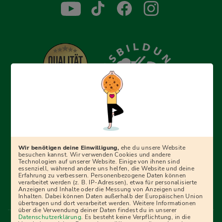
Erfolgreich bewerben mit Ausbildungspark: Wir
begleiten dich Schritt für Schritt bei deinem Start in den
Beruf oder ins Studium – mit smarten E-Learning-Tools,
Wir benötigen deine Einwilligung,
ehe du unsere Website
Ratgebern und Prüfungspaketen, interaktiven
besuchen kannst. Wir verwenden Cookies und andere
Technologien auf unserer Website. Einige von ihnen sind
Videokursen und vielem mehr. Für alle, die was werden
essenziell, während andere uns helfen, die Website und deine
Erfahrung zu verbessern. Personenbezogene Daten können
wollen!
verarbeitet werden (z. B. IP-Adressen), etwa für personalisierte
Anzeigen und Inhalte oder die Messung von Anzeigen und
Inhalten. Dabei können Daten außerhalb der Europäischen Union
übertragen und dort verarbeitet werden. Weitere Informationen
über die Verwendung deiner Daten findest du in unserer
Menü Fußleiste
Datenschutzerklärung
. Es besteht keine Verpflichtung, in die