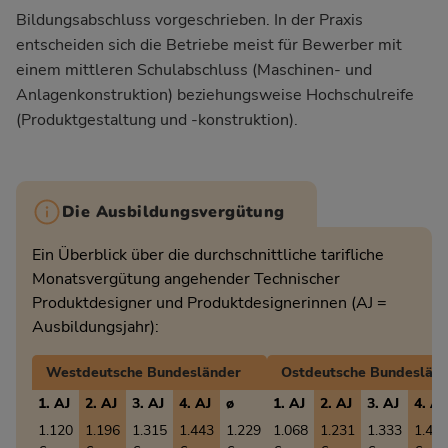
Bildungsabschluss vorgeschrieben. In der Praxis
entscheiden sich die Betriebe meist für Bewerber mit
einem mittleren Schulabschluss (Maschinen- und
Anlagenkonstruktion) beziehungsweise Hochschulreife
(Produktgestaltung und -konstruktion).
Die Ausbildungsvergütung
Ein Überblick über die durchschnittliche tarifliche
Monatsvergütung angehender Technischer
Produktdesigner und Produktdesignerinnen (AJ =
Ausbildungsjahr):
Westdeutsche Bundesländer
Ostdeutsche Bundeslän
1. AJ
2. AJ
3. AJ
4. AJ
ø
1. AJ
2. AJ
3. AJ
4. AJ
1.120
1.196
1.315
1.443
1.229
1.068
1.231
1.333
1.40