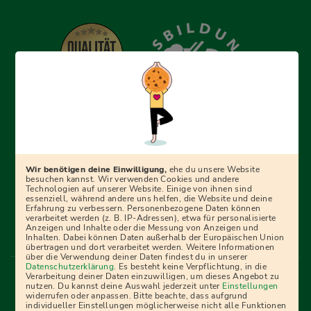
Erfolgreich bewerben mit Ausbildungspark: Wir
begleiten dich Schritt für Schritt bei deinem Start in den
Beruf oder ins Studium – mit smarten E-Learning-Tools,
Wir benötigen deine Einwilligung,
ehe du unsere Website
Ratgebern und Prüfungspaketen, interaktiven
besuchen kannst. Wir verwenden Cookies und andere
Technologien auf unserer Website. Einige von ihnen sind
Videokursen und vielem mehr. Für alle, die was werden
essenziell, während andere uns helfen, die Website und deine
Erfahrung zu verbessern. Personenbezogene Daten können
wollen!
verarbeitet werden (z. B. IP-Adressen), etwa für personalisierte
Anzeigen und Inhalte oder die Messung von Anzeigen und
Inhalten. Dabei können Daten außerhalb der Europäischen Union
übertragen und dort verarbeitet werden. Weitere Informationen
über die Verwendung deiner Daten findest du in unserer
Menü Fußleiste
Datenschutzerklärung
. Es besteht keine Verpflichtung, in die
Impressum
Bildquellen
Presse
Mediadaten
Verarbeitung deiner Daten einzuwilligen, um dieses Angebot zu
nutzen. Du kannst deine Auswahl jederzeit unter
Einstellungen
Partner
AGB
Datenschutz
Widerrufsbelehrung
widerrufen oder anpassen. Bitte beachte, dass aufgrund
individueller Einstellungen möglicherweise nicht alle Funktionen
Bestellung
Affiliate Partner
Cookies