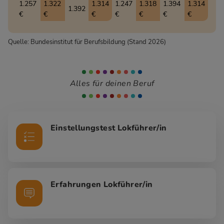
1.257
1.322
1.314
1.247
1.318
1.394
1.314
1.392
€
€
€
€
€
€
€
Quelle: Bundesinstitut für Berufsbildung (Stand 2026)
Alles für deinen Beruf
Einstellungstest Lokführer/in
Erfahrungen Lokführer/in