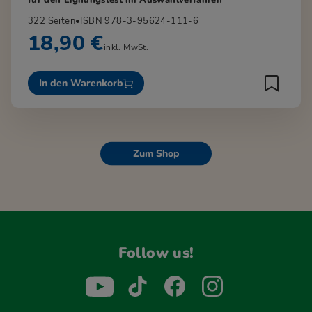
322 Seiten
•
ISBN 978-3-95624-111-6
18,90 €
inkl. MwSt.
In den Warenkorb
Zum Shop
Follow us!