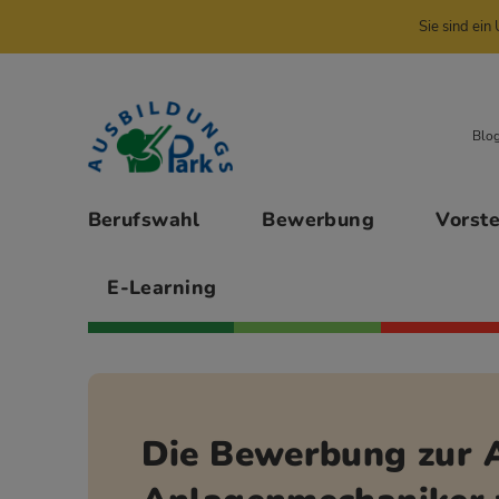
Sie sind ei
Zur Navigation springen
Zu den Hauptinhalten springen
Blo
Hauptmenü
Berufswahl
Bewerbung
Vorst
E-Learning
Die Bewerbung zur 