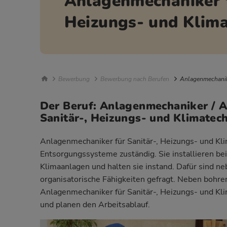
Anlagenmechaniker f
Heizungs- und Klima
Breadcrumb Navigation
Bewerbung
Bewerbung nach Berufen
Anlagenmechanike
Der Beruf: Anlagenmechaniker / 
Sanitär-, Heizungs- und Klimatec
Anlagenmechaniker für Sanitär-, Heizungs- und Kli
Entsorgungssysteme zuständig. Sie installieren be
Klimaanlagen und halten sie instand. Dafür sind n
organisatorische Fähigkeiten gefragt. Neben boh
Anlagenmechaniker für Sanitär-, Heizungs- und Kl
und planen den Arbeitsablauf.