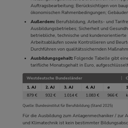
Auftragsbearbeitung; Berücksichtigen von baup
ökonomischen Rahmenbedingungen; Gebäud
Außerdem:
Berufsbildung, Arbeits- und Tarifr
Ausbildungsbetriebes; Sicherheit und Gesundhe
betriebliche, technische und kundenorientiert
Arbeitsabläufen sowie Kontrollieren und Beurt
Durchführen von qualitätssichernden Maßnah
Ausbildungsgehalt:
Folgende Tabelle gibt eine
tarifliche Monatsgehalt in Euro, aufgeschlüssel
Westdeutsche Bundesländer
O
1. AJ
2. AJ
3. AJ
4. AJ
ø
1
879 €
932 €
1.014 €
1.083 €
966 €
k
Quelle: Bundesinstitut für Berufsbildung (Stand 2025)
Für die Ausbildung zum Anlagenmechaniker / zur A
und Klimatechnik ist kein bestimmter Bildungsabsch