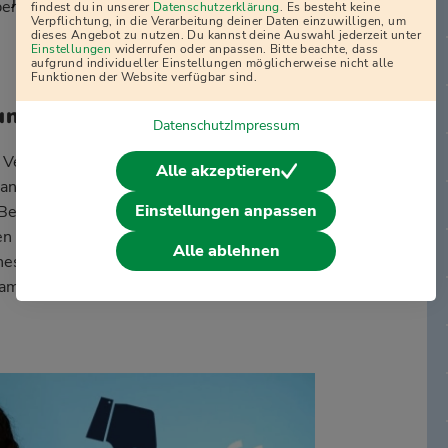
j
er/innen mit Hauptschulabschluss oder
findest du in unserer
Datenschutzerklärung
. Es besteht keine
Verpflichtung, in die Verarbeitung deiner Daten einzuwilligen, um
dieses Angebot zu nutzen. Du kannst deine Auswahl jederzeit unter
Einstellungen
widerrufen oder anpassen. Bitte beachte, dass
aufgrund individueller Einstellungen möglicherweise nicht alle
Funktionen der Website verfügbar sind.
ung an?
Datenschutz
Impressum
 Verantwortlichen bei einer Bewerbung zur
Alle akzeptieren
ikerin für Sanitär-, Heizungs- und
Einstellungen anpassen
ie Bereiche Werken/Technik, Mathematik,
n und Fähigkeiten, die Bewerber speziell in
Alle ablehnen
hes Geschick, Sorgfalt, Körperbeherrschung
amfähigkeit sowie eine gute körperliche