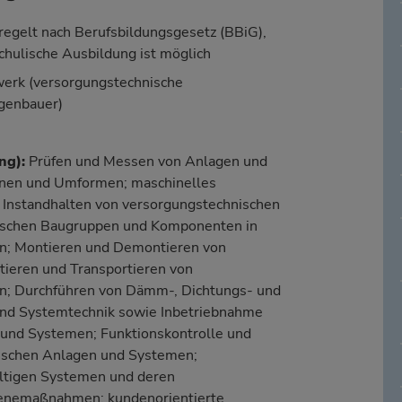
egelt nach Berufsbildungsgesetz (BBiG),
chulische Ausbildung ist möglich
erk (versorgungstechnische
agenbauer)
ng
):
Prüfen und Messen von Anlagen und
anen und Umformen; maschinelles
; Instandhalten von versorgungstechnischen
rischen Baugruppen und Komponenten in
n; Montieren und Demontieren von
ieren und Transportieren von
n; Durchführen von Dämm-, Dichtungs- und
d Systemtechnik sowie Inbetriebnahme
 und Systemen; Funktionskontrolle und
nischen Anlagen und Systemen;
altigen Systemen und deren
ienemaßnahmen; kundenorientierte