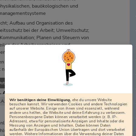
hysikalischen, bauökologischen und
emanagementsysteme
echt; Aufbau und Organisation des
itsschutz bei der Arbeit; Umweltschutz;
e Kommunikation; Planen und Steuern von
eilen der Arbeitsergebnisse und
men
n Überblick über das durchschnittliche
t nach Ausbildungsjahren (AJ).
stdeutsche Bundesländer
. AJ
2. AJ
3. AJ
4. AJ
ø
Wir benötigen deine Einwilligung,
ehe du unsere Website
.A.
k.A.
k.A.
k.A.
k.A.
besuchen kannst. Wir verwenden Cookies und andere Technologien
auf unserer Website. Einige von ihnen sind essenziell, während
andere uns helfen, die Website und deine Erfahrung zu verbessern.
Personenbezogene Daten können verarbeitet werden (z. B. IP-
Adressen), etwa für personalisierte Anzeigen und Inhalte oder die
nlagenmechanikerin für Sanitär-, Heizungs-
Messung von Anzeigen und Inhalten. Dabei können Daten
außerhalb der Europäischen Union übertragen und dort verarbeitet
luss vorgeschrieben. In der Praxis
werden. Weitere Informationen über die Verwendung deiner Daten