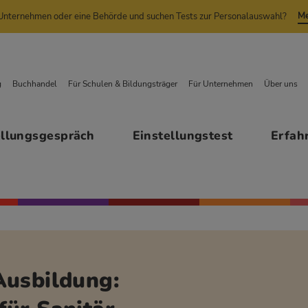
Me
n Unternehmen oder eine Behörde und suchen Tests zur Personalauswahl?
g
Buchhandel
Für Schulen & Bildungsträger
Für Unternehmen
Über uns
ellungsgespräch
Einstellungstest
Erfah
Ausbildung: