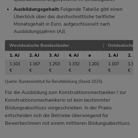
Ausbildungsgehalt:
Folgende Tabelle gibt einen
Überblick über das durchschnittliche tarifliche
Monatsgehalt in Euro, aufgeschlüsselt nach
Ausbildungsjahren (AJ).
Westdeutsche Bundesländer
Ostdeutsche 
1. AJ
2. AJ
3. AJ
4. AJ
ø
1. AJ
2. AJ
1.101
1.167
1.253
1.332
1.201
1.107
1.15
€
€
€
€
€
€
€
Quelle: Bundesinstitut für Berufsbildung (Stand 2025)
Für die Ausbildung zum Konstruktionsmechaniker / zur
Konstruktionsmechanikerin ist kein bestimmter
Bildungsabschluss vorgeschrieben. In der Praxis
entscheiden sich die Betriebe überwiegend für
Bewerber/innen mit einem mittleren Bildungsabschluss.