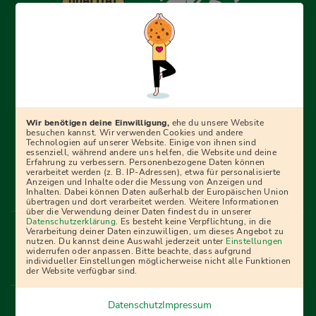
Erfolgreich bewerben mit Ausbildungspark: Wir
begleiten dich Schritt für Schritt bei deinem Start in den
Beruf oder ins Studium – mit smarten E-Learning-Tools,
Wir benötigen deine Einwilligung,
ehe du unsere Website
Ratgebern und Prüfungspaketen, interaktiven
besuchen kannst. Wir verwenden Cookies und andere
Technologien auf unserer Website. Einige von ihnen sind
Videokursen und vielem mehr. Für alle, die was werden
essenziell, während andere uns helfen, die Website und deine
Erfahrung zu verbessern. Personenbezogene Daten können
wollen!
verarbeitet werden (z. B. IP-Adressen), etwa für personalisierte
Anzeigen und Inhalte oder die Messung von Anzeigen und
Inhalten. Dabei können Daten außerhalb der Europäischen Union
übertragen und dort verarbeitet werden. Weitere Informationen
über die Verwendung deiner Daten findest du in unserer
Menü Fußleiste
Datenschutzerklärung
. Es besteht keine Verpflichtung, in die
Impressum
Bildquellen
Presse
Mediadaten
Verarbeitung deiner Daten einzuwilligen, um dieses Angebot zu
nutzen. Du kannst deine Auswahl jederzeit unter
Einstellungen
Partner
AGB
Datenschutz
Widerrufsbelehrung
widerrufen oder anpassen. Bitte beachte, dass aufgrund
individueller Einstellungen möglicherweise nicht alle Funktionen
Bestellung
Affiliate Partner
Cookies
der Website verfügbar sind.
Datenschutz
Impressum