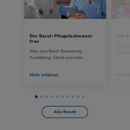
Der Beruf: Pflegefachmann/-
Der Be
frau
Alles 
Alles zum Beruf: Bewerbung,
Ausbil
Ausbildung, Gehalt und mehr.
Mehr erfahren
Mehr e
Alle Berufe