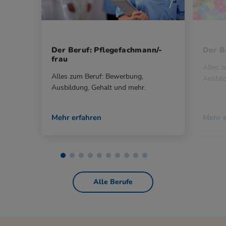
Der Beruf: Pflegefachmann/-
Der Be
frau
Alles 
Alles zum Beruf: Bewerbung,
Ausbil
Ausbildung, Gehalt und mehr.
Mehr erfahren
Mehr e
Alle Berufe