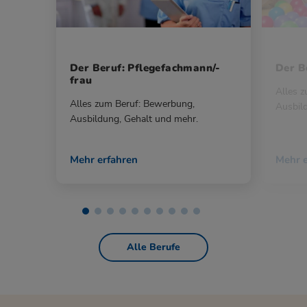
Der Beruf: Pflegefachmann/-
Der Be
frau
Alles 
Alles zum Beruf: Bewerbung,
Ausbil
Ausbildung, Gehalt und mehr.
Mehr erfahren
Mehr e
Alle Berufe