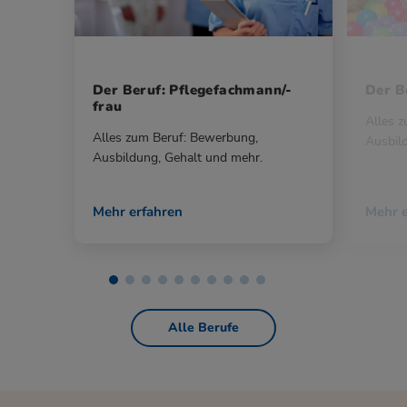
Der Beruf: Pflegefachmann/-
Der Be
frau
Alles 
Alles zum Beruf: Bewerbung,
Ausbil
Ausbildung, Gehalt und mehr.
Mehr erfahren
Mehr e
Alle Berufe