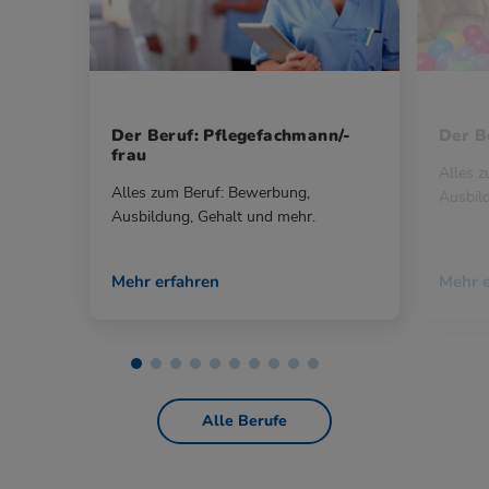
Der Beruf: Pflegefachmann/-
Der Be
frau
Alles 
Alles zum Beruf: Bewerbung,
Ausbil
Ausbildung, Gehalt und mehr.
Mehr erfahren
Mehr e
Alle Berufe