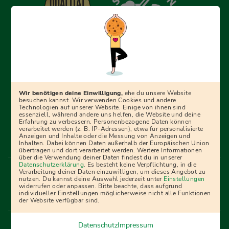
Erfolgreich bewerben mit Ausbildungspark: Wir
begleiten dich Schritt für Schritt bei deinem Start in den
Beruf oder ins Studium – mit smarten E-Learning-Tools,
Wir benötigen deine Einwilligung,
ehe du unsere Website
Ratgebern und Prüfungspaketen, interaktiven
besuchen kannst. Wir verwenden Cookies und andere
Technologien auf unserer Website. Einige von ihnen sind
Videokursen und vielem mehr. Für alle, die was werden
essenziell, während andere uns helfen, die Website und deine
Erfahrung zu verbessern. Personenbezogene Daten können
wollen!
verarbeitet werden (z. B. IP-Adressen), etwa für personalisierte
Anzeigen und Inhalte oder die Messung von Anzeigen und
Inhalten. Dabei können Daten außerhalb der Europäischen Union
übertragen und dort verarbeitet werden. Weitere Informationen
über die Verwendung deiner Daten findest du in unserer
Menü Fußleiste
Datenschutzerklärung
. Es besteht keine Verpflichtung, in die
Impressum
Bildquellen
Presse
Mediadaten
Verarbeitung deiner Daten einzuwilligen, um dieses Angebot zu
nutzen. Du kannst deine Auswahl jederzeit unter
Einstellungen
Partner
AGB
Datenschutz
Widerrufsbelehrung
widerrufen oder anpassen. Bitte beachte, dass aufgrund
individueller Einstellungen möglicherweise nicht alle Funktionen
Bestellung
Affiliate Partner
Cookies
der Website verfügbar sind.
Datenschutz
Impressum