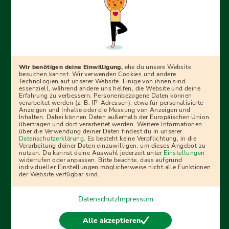
Erfolgreich bewerben mit Ausbildungspark: Wir
begleiten dich Schritt für Schritt bei deinem Start in den
Beruf oder ins Studium – mit smarten E-Learning-Tools,
Wir benötigen deine Einwilligung,
ehe du unsere Website
Ratgebern und Prüfungspaketen, interaktiven
besuchen kannst. Wir verwenden Cookies und andere
Technologien auf unserer Website. Einige von ihnen sind
Videokursen und vielem mehr. Für alle, die was werden
essenziell, während andere uns helfen, die Website und deine
Erfahrung zu verbessern. Personenbezogene Daten können
wollen!
verarbeitet werden (z. B. IP-Adressen), etwa für personalisierte
Anzeigen und Inhalte oder die Messung von Anzeigen und
Inhalten. Dabei können Daten außerhalb der Europäischen Union
übertragen und dort verarbeitet werden. Weitere Informationen
über die Verwendung deiner Daten findest du in unserer
Menü Fußleiste
Datenschutzerklärung
. Es besteht keine Verpflichtung, in die
Impressum
Bildquellen
Presse
Mediadaten
Verarbeitung deiner Daten einzuwilligen, um dieses Angebot zu
nutzen. Du kannst deine Auswahl jederzeit unter
Einstellungen
Partner
AGB
Datenschutz
Widerrufsbelehrung
widerrufen oder anpassen. Bitte beachte, dass aufgrund
individueller Einstellungen möglicherweise nicht alle Funktionen
Bestellung
Affiliate Partner
Cookies
der Website verfügbar sind.
Datenschutz
Impressum
Vertrag widerrufen
Alle akzeptieren