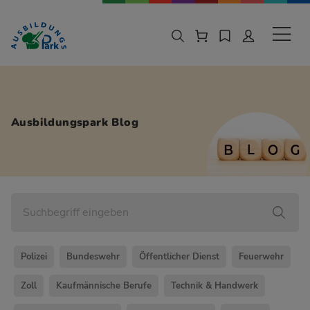
Zur Navigation springen
Zu den Hauptinhalten springen
Sekund
Ausbildungspark Blog
Polizei
Bundeswehr
Öffentlicher Dienst
Feuerwehr
Zoll
Kaufmännische Berufe
Technik & Handwerk