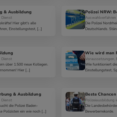
ng & Ausbildung
Polizei NRW: 
 Dienst
Auswahlverfahren 
äfte! Hier gibt's alle
Die Polizei Nordrhe
en, Einstellungstest, […]
Deutschlands. Stän
ildung
Wie wird man P
 Dienst
Voraussetzungen,
yern über 1.500 neue Kollegen.
Wie funktioniert di
ernommen! Hier […]
Einstellungstest, 
rbung & Ausbildung
Beste Chancen 
 Dienst
Polizeiausbildung 
ucht die Polizei Baden-
Die Landesbehörden
 Polizisten ein wie noch […]
Bewerberrekorde.