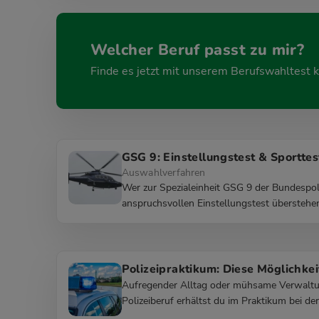
Welcher Beruf passt zu mir?
Finde es jetzt mit unserem Berufswahltest k
GSG 9: Einstellungstest & Sporttes
Auswahlverfahren
Wer zur Spezialeinheit GSG 9 der Bundespoli
anspruchsvollen Einstellungstest überstehen
Polizeipraktikum: Diese Möglichkei
Aufregender Alltag oder mühsame Verwaltung
Polizeiberuf erhältst du im Praktikum bei der 