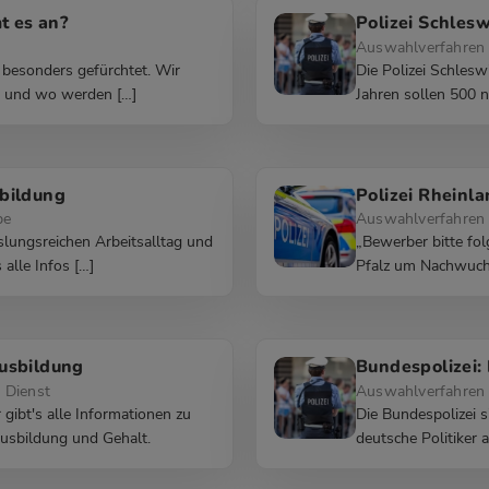
t es an?
Polizei Schles
Auswahlverfahren 
t besonders gefürchtet. Wir
Die Polizei Schles
 – und wo werden […]
Jahren sollen 500 n
bildung
Polizei Rheinl
pe
Auswahlverfahren 
slungsreichen Arbeitsalltag und
„Bewerber bitte fol
 alle Infos […]
Pfalz um Nachwuchs.
usbildung
Bundespolizei
 Dienst
Auswahlverfahren 
gibt's alle Informationen zu
Die Bundespolizei s
usbildung und Gehalt.
deutsche Politiker 