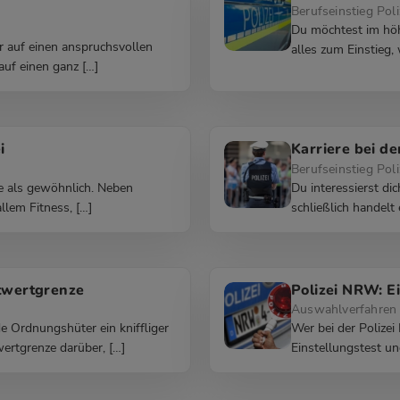
Berufseinstieg Poli
Du möchtest im höhe
r auf einen anspruchsvollen
alles zum Einstieg
auf einen ganz […]
i
Karriere bei de
Berufseinstieg Poli
re als gewöhnlich. Neben
Du interessierst dic
llem Fitness, […]
schließlich handelt 
stwertgrenze
Polizei NRW: E
Auswahlverfahren 
 Ordnungshüter ein kniffliger
Wer bei der Polizei
wertgrenze darüber, […]
Einstellungstest un