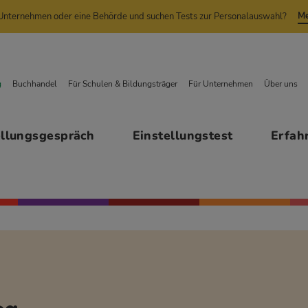
Me
n Unternehmen oder eine Behörde und suchen Tests zur Personalauswahl?
g
Buchhandel
Für Schulen & Bildungsträger
Für Unternehmen
Über uns
ellungsgespräch
Einstellungstest
Erfah