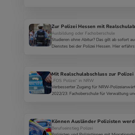
Zur Polizei Hessen mit Realschula
Ausbildung oder Fachoberschule
Studieren ohne Abitur? Das gilt ab sofort 
Dienstes bei der Polizei Hessen. Hier erfährs
Mit Realschulabschluss zur Polizei
„FOS Polizei“ in NRW
Verbesserter Zugang für NRW-Polizeianwärte
2022/23: Fachoberschule für Verwaltung und
Können Ausländer Polizisten wer
Berufseinstieg Polizei
Polizisten und Polizistinnen mit Migrationsh