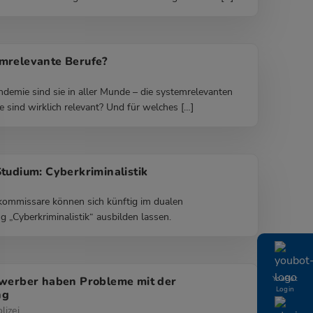
mrelevante Berufe?
demie sind sie in aller Munde – die systemrelevanten
 sind wirklich relevant? Und für welches […]
tudium: Cyberkriminalistik
kommissare können sich künftig im dualen
 „Cyberkriminalistik“ ausbilden lassen.
YouBot
ewerber haben Probleme mit der
Login
ng
lizei