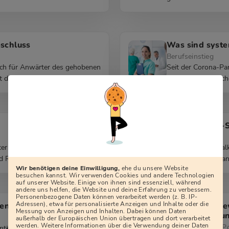
bschluss
Was sind syste
Berufseinstieg
auch für Anwärter des gehobenen
Seit der Corona-Pan
t du, wie du […]
Berufe. Doch welche
Neues Polizei-S
Karrierestart
r mit mittlerer Reife ab
Hessische Kriminal
 Rechtspflege, […]
Bachelorstudiengang
Wir benötigen deine Einwilligung,
ehe du unsere Website
besuchen kannst. Wir verwenden Cookies und andere Technologien
auf unserer Website. Einige von ihnen sind essenziell, während
andere uns helfen, die Website und deine Erfahrung zu verbessern.
Personenbezogene Daten können verarbeitet werden (z. B. IP-
Adressen), etwa für personalisierte Anzeigen und Inhalte oder die
den?
Viele Polizeib
Messung von Anzeigen und Inhalten. Dabei können Daten
Rechtschreibu
außerhalb der Europäischen Union übertragen und dort verarbeitet
werden. Weitere Informationen über die Verwendung deiner Daten
Einstellungstest Po
intergrund sind für die deutsche