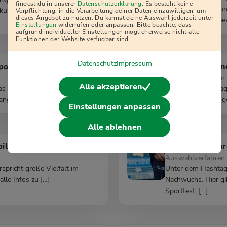
j
findest du in unserer
Datenschutzerklärung
. Es besteht keine
Bei den Vorbereitun
ulturelles […]
Verpflichtung, in die Verarbeitung deiner Daten einzuwilligen, um
dieses Angebot zu nutzen. Du kannst deine Auswahl jederzeit unter
sich die meisten Be
Einstellungen
widerrufen oder anpassen. Bitte beachte, dass
aufgrund individueller Einstellungen möglicherweise nicht alle
Funktionen der Website verfügbar sind.
Datenschutz
Impressum
porttest
Polizei Saarla
Auswahlverfahren 
Alle akzeptieren
s wird beim ZOS Berlin im
Unter dem Hashtag 
angt?
Anwärter für den ge
Einstellungen anpassen
Alle ablehnen
bildung
Polizei Hambu
Auswahlverfahren 
pricht große Vielfalt im
Unter dem Hashtag
lle Infos zu […]
Nachwuchs. Hier gi
Sporttest, […]