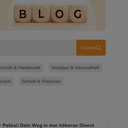
Suchen
echnik & Handwerk
Soziales & Gesundheit
präch
Gehalt & Finanzen
r Polizei: Dein Weg in den höheren Dienst