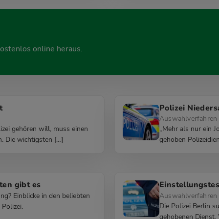
ostenlos online heraus.
t
Polizei Nieder
Auswahlverfahren 
zei gehören will, muss einen
„Mehr als nur ein Jo
. Die wichtigsten […]
gehoben Polizeidiens
ten gibt es
Einstellungstes
? Einblicke in den beliebten
Auswahlverfahren
Die Polizei Berlin 
Polizei.
gehobenen Dienst. 