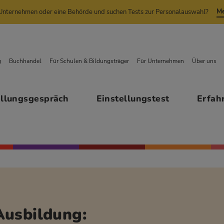
Me
n Unternehmen oder eine Behörde und suchen Tests zur Personalauswahl?
g
Buchhandel
Für Schulen & Bildungsträger
Für Unternehmen
Über uns
ellungsgespräch
Einstellungstest
Erfah
Ausbildung: