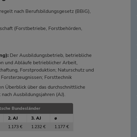
egelt nach Berufsbildungsgesetz (BBiG),
chaft (Forstbetriebe, Forstbehörden,
ng
):
Der Ausbildungsbetrieb, betriebliche
und Abläufe betrieblicher Arbeit,
aftung, Forstproduktion; Naturschutz und
 Forsterzeugnissen; Forsttechnik
n Überblick über das durchschnittliche
t nach Ausbildungsjahren (AJ).
tsche Bundesländer
2. AJ
3. AJ
ø
1.173 €
1.232 €
1.177 €