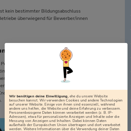
 ist kein bestimmter Bildungsabschluss
e Betriebe überwiegend für Bewerber/innen
ung an?
 Personalverantwortlichen bei einer
n typischerweise in erster Linie auf die
ematik. Wichtige weitere Eigenschaften
Beruf einbringen können, sind Umsicht,
 Know-how, Freude an naturnaher Arbeit,
Wir benötigen deine Einwilligung,
ehe du unsere Website
.
besuchen kannst. Wir verwenden Cookies und andere Technologien
auf unserer Website. Einige von ihnen sind essenziell, während
andere uns helfen, die Website und deine Erfahrung zu verbessern.
Personenbezogene Daten können verarbeitet werden (z. B. IP-
Adressen), etwa für personalisierte Anzeigen und Inhalte oder die
Messung von Anzeigen und Inhalten. Dabei können Daten
außerhalb der Europäischen Union übertragen und dort verarbeitet
werden. Weitere Informationen über die Verwendung deiner Daten