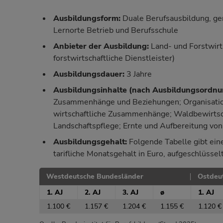
Ausbildungsform:
Duale Berufsausbildung, ger
Lernorte Betrieb und Berufsschule
Anbieter der Ausbildung:
Land- und Forstwirts
forstwirtschaftliche Dienstleister)
Ausbildungsdauer:
3 Jahre
Ausbildungsinhalte (nach
Ausbildungsordnu
Zusammenhänge und Beziehungen; Organisation 
wirtschaftliche Zusammenhänge; Waldbewirtsch
Landschaftspflege; Ernte und Aufbereitung von
Ausbildungsgehalt:
Folgende Tabelle gibt eine
tarifliche Monatsgehalt in Euro, aufgeschlüssel
Westdeutsche Bundesländer
Ostdeu
1. AJ
2. AJ
3. AJ
ø
1. AJ
1.100 €
1.157 €
1.204 €
1.155 €
1.120 €