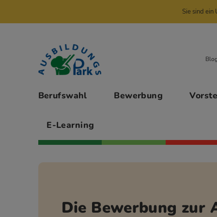
Sie sind ei
Zur Navigation springen
Zu den Hauptinhalten springen
Blo
Hauptmenü
Berufswahl
Bewerbung
Vorst
E-Learning
Die Bewerbung zur 