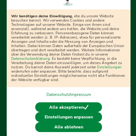
begleiten dich Schritt für Schritt bei deinem Start in den
Beruf oder ins Studium – mit smarten E-Learning-Tools,
Wir benötigen deine Einwilligung,
ehe du unsere Website
Ratgebern und Prüfungspaketen, interaktiven
besuchen kannst. Wir verwenden Cookies und andere
Technologien auf unserer Website. Einige von ihnen sind
Videokursen und vielem mehr. Für alle, die was werden
essenziell, während andere uns helfen, die Website und deine
Erfahrung zu verbessern. Personenbezogene Daten können
wollen!
verarbeitet werden (z. B. IP-Adressen), etwa für personalisierte
Anzeigen und Inhalte oder die Messung von Anzeigen und
Inhalten. Dabei können Daten außerhalb der Europäischen Union
übertragen und dort verarbeitet werden. Weitere Informationen
über die Verwendung deiner Daten findest du in unserer
Menü Fußleiste
Datenschutzerklärung
. Es besteht keine Verpflichtung, in die
Impressum
Bildquellen
Presse
Mediadaten
Verarbeitung deiner Daten einzuwilligen, um dieses Angebot zu
nutzen. Du kannst deine Auswahl jederzeit unter
Einstellungen
Partner
AGB
Datenschutz
Widerrufsbelehrung
widerrufen oder anpassen. Bitte beachte, dass aufgrund
individueller Einstellungen möglicherweise nicht alle Funktionen
Bestellung
Affiliate Partner
Cookies
der Website verfügbar sind.
Datenschutz
Impressum
Vertrag widerrufen
Alle akzeptieren
Einstellungen anpassen
© 2026 Ausbildungspark Verlag. Alle Rechte vorbehalten.
Alle ablehnen
j