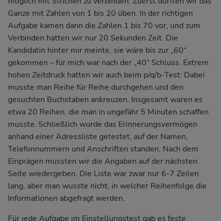
möglich mit Strichen zu verbinden. Zuerst durften wir das
Ganze mit Zahlen von 1 bis 20 üben. In der richtigen
Aufgabe kamen dann die Zahlen 1 bis 70 vor, und zum
Verbinden hatten wir nur 20 Sekunden Zeit. Die
Kandidatin hinter mir meinte, sie wäre bis zur „60“
gekommen – für mich war nach der „40“ Schluss. Extrem
hohen Zeitdruck hatten wir auch beim p/q/b-Test: Dabei
musste man Reihe für Reihe durchgehen und den
gesuchten Buchstaben ankreuzen. Insgesamt waren es
etwa 20 Reihen, die man in ungefähr 5 Minuten schaffen
musste. Schließlich wurde das Erinnerungsvermögen
anhand einer Adressliste getestet, auf der Namen,
Telefonnummern und Anschriften standen. Nach dem
Einprägen mussten wir die Angaben auf der nächsten
Seite wiedergeben. Die Liste war zwar nur 6-7 Zeilen
lang, aber man wusste nicht, in welcher Reihenfolge die
Informationen abgefragt werden.
Für jede Aufgabe im Einstellungstest gab es feste