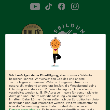
Erfolgreich bewerben mit Ausbildungspark: Wir
begleiten dich Schritt für Schritt bei deinem Start in den
Beruf oder ins Studium – mit smarten E-Learning-Tools,
Wir benötigen deine Einwilligung,
ehe du unsere Website
Ratgebern und Prüfungspaketen, interaktiven
besuchen kannst. Wir verwenden Cookies und andere
Technologien auf unserer Website. Einige von ihnen sind
Videokursen und vielem mehr. Für alle, die was werden
essenziell, während andere uns helfen, die Website und deine
Erfahrung zu verbessern. Personenbezogene Daten können
wollen!
verarbeitet werden (z. B. IP-Adressen), etwa für personalisierte
Anzeigen und Inhalte oder die Messung von Anzeigen und
Inhalten. Dabei können Daten außerhalb der Europäischen Union
übertragen und dort verarbeitet werden. Weitere Informationen
über die Verwendung deiner Daten findest du in unserer
Menü Fußleiste
Datenschutzerklärung
. Es besteht keine Verpflichtung, in die