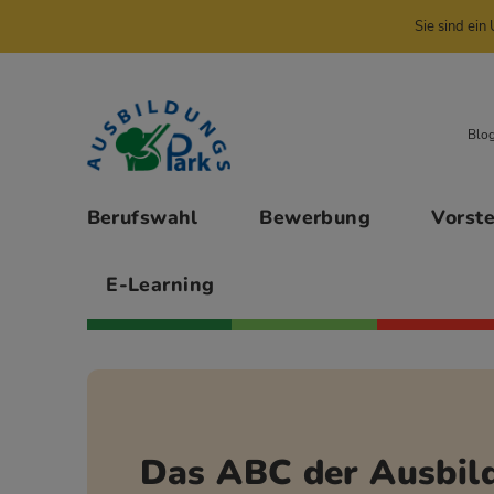
Sie sind ei
Zur Navigation springen
Zu den Hauptinhalten springen
Blo
Hauptmenü
Berufswahl
Bewerbung
Vorst
E-Learning
Das ABC der Ausbil