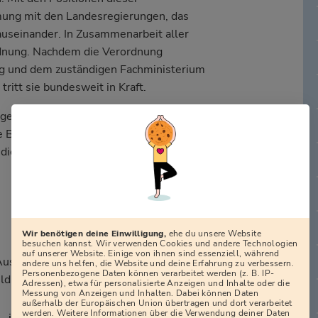
mmung mit den Landesregierungen, das
useinander. In Zusammenarbeit aller
rdnung. Nachdem die Verordnung
g und dem zuständigen Fachministerium
itt sie bundesweit in Kraft.
abgestimmter Rahmenlehrplan für den
die Bundesländer gesetzgeberisch zuständig
 die betrieblichen und berufsschulischen
Wir benötigen deine Einwilligung,
ehe du unsere Website
besuchen kannst. Wir verwenden Cookies und andere Technologien
auf unserer Website. Einige von ihnen sind essenziell, während
Ausbildungsordnungen für diverse Berufe,
andere uns helfen, die Website und deine Erfahrung zu verbessern.
Personenbezogene Daten können verarbeitet werden (z. B. IP-
ldung (BIBB).
Adressen), etwa für personalisierte Anzeigen und Inhalte oder die
Messung von Anzeigen und Inhalten. Dabei können Daten
außerhalb der Europäischen Union übertragen und dort verarbeitet
werden. Weitere Informationen über die Verwendung deiner Daten