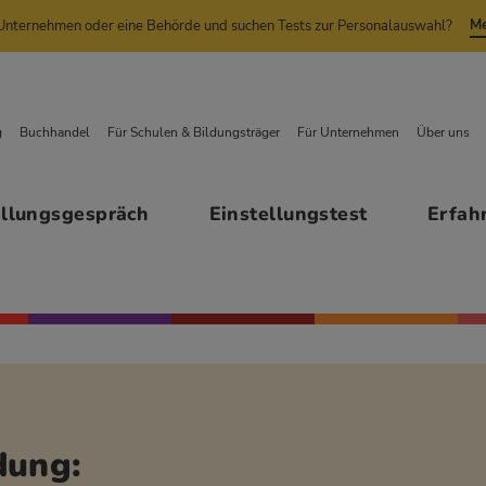
Me
n Unternehmen oder eine Behörde und suchen Tests zur Personalauswahl?
g
Buchhandel
Für Schulen & Bildungsträger
Für Unternehmen
Über uns
ellungsgespräch
Einstellungstest
Erfah
dung: