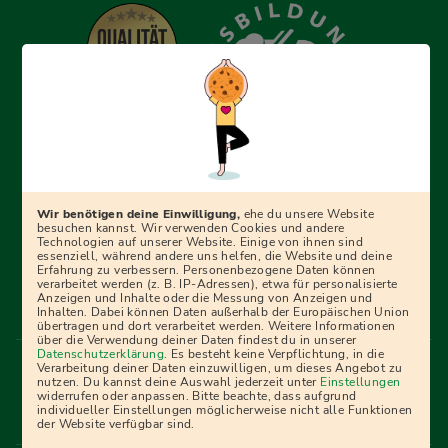
Erfolgreich bewerben mit Ausbildungspark: Wir
begleiten dich Schritt für Schritt bei deinem Start in den
Beruf oder ins Studium – mit smarten E-Learning-Tools,
Wir benötigen deine Einwilligung,
ehe du unsere Website
Ratgebern und Prüfungspaketen, interaktiven
besuchen kannst. Wir verwenden Cookies und andere
Technologien auf unserer Website. Einige von ihnen sind
Videokursen und vielem mehr. Für alle, die was werden
essenziell, während andere uns helfen, die Website und deine
Erfahrung zu verbessern. Personenbezogene Daten können
wollen!
verarbeitet werden (z. B. IP-Adressen), etwa für personalisierte
Anzeigen und Inhalte oder die Messung von Anzeigen und
Inhalten. Dabei können Daten außerhalb der Europäischen Union
übertragen und dort verarbeitet werden. Weitere Informationen
über die Verwendung deiner Daten findest du in unserer
Menü Fußleiste
Datenschutzerklärung
. Es besteht keine Verpflichtung, in die
Impressum
Bildquellen
Presse
Mediadaten
Verarbeitung deiner Daten einzuwilligen, um dieses Angebot zu
nutzen. Du kannst deine Auswahl jederzeit unter
Einstellungen
Partner
AGB
Datenschutz
Widerrufsbelehrung
widerrufen oder anpassen. Bitte beachte, dass aufgrund
individueller Einstellungen möglicherweise nicht alle Funktionen
Bestellung
Affiliate Partner
Cookies
der Website verfügbar sind.