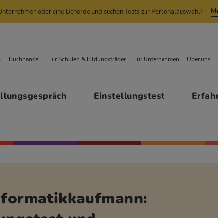
Me
n Unternehmen oder eine Behörde und suchen Tests zur Personalauswahl?
g
Buchhandel
Für Schulen & Bildungsträger
Für Unternehmen
Über uns
ellungsgespräch
Einstellungstest
Erfah
nformatikkaufmann: