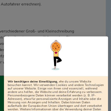
 Autofahrer errechnen).
 verschiedener Groß- und Kleinschreibung
ten Schreibweise ausgewählt werden. Die
g voneinander, sodass man sie sehr genau
den. In der nächsten Aufgabe waren
tzung abgedruckt. Hier musste ebenfalls
er waren die Unterschiede teilweise sehr
Wir benötigen deine Einwilligung,
ehe du unsere Website
besuchen kannst. Wir verwenden Cookies und andere Technologien
auf unserer Website. Einige von ihnen sind essenziell, während
andere uns helfen, die Website und deine Erfahrung zu verbessern.
Personenbezogene Daten können verarbeitet werden (z. B. IP-
Adressen), etwa für personalisierte Anzeigen und Inhalte oder die
Messung von Anzeigen und Inhalten. Dabei können Daten
außerhalb der Europäischen Union übertragen und dort verarbeitet
werden. Weitere Informationen über die Verwendung deiner Daten