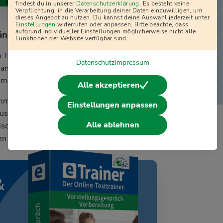
j
findest du in unserer
Datenschutzerklärung
. Es besteht keine
Verpflichtung, in die Verarbeitung deiner Daten einzuwilligen, um
dieses Angebot zu nutzen. Du kannst deine Auswahl jederzeit unter
Einstellungen
widerrufen oder anpassen. Bitte beachte, dass
aufgrund individueller Einstellungen möglicherweise nicht alle
ändnis
Funktionen der Website verfügbar sind.
m Thema Logik und Technik. Hier war ein
Datenschutz
Impressum
an musste auswählen, welche Ventile
m Tank abfließen kann.
Alle akzeptieren
mme abgedruckt, mit leeren Feldern. Die
Einstellungen anpassen
uszufüllen. Im letzten Teil des
Alle ablehnen
schen Figuren dargestellt. Hier war
en Faltvorlagen entstehen können.
&