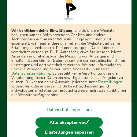
Erfolgreich bewerben mit Ausbildungspark: Wir
begleiten dich Schritt für Schritt bei deinem Start in den
Beruf oder ins Studium – mit smarten E-Learning-Tools,
Wir benötigen deine Einwilligung,
ehe du unsere Website
Ratgebern und Prüfungspaketen, interaktiven
besuchen kannst. Wir verwenden Cookies und andere
Technologien auf unserer Website. Einige von ihnen sind
Videokursen und vielem mehr. Für alle, die was werden
essenziell, während andere uns helfen, die Website und deine
Erfahrung zu verbessern. Personenbezogene Daten können
wollen!
verarbeitet werden (z. B. IP-Adressen), etwa für personalisierte
Anzeigen und Inhalte oder die Messung von Anzeigen und
Inhalten. Dabei können Daten außerhalb der Europäischen Union
übertragen und dort verarbeitet werden. Weitere Informationen
über die Verwendung deiner Daten findest du in unserer
Menü Fußleiste
Datenschutzerklärung
. Es besteht keine Verpflichtung, in die
Impressum
Bildquellen
Presse
Mediadaten
Verarbeitung deiner Daten einzuwilligen, um dieses Angebot zu
nutzen. Du kannst deine Auswahl jederzeit unter
Einstellungen
Partner
AGB
Datenschutz
Widerrufsbelehrung
widerrufen oder anpassen. Bitte beachte, dass aufgrund
individueller Einstellungen möglicherweise nicht alle Funktionen
Bestellung
Affiliate Partner
Cookies
der Website verfügbar sind.
Datenschutz
Impressum
Vertrag widerrufen
Alle akzeptieren
Einstellungen anpassen
© 2026 Ausbildungspark Verlag. Alle Rechte vorbehalten.