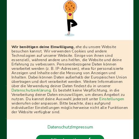
Erfolgreich bewerben mit Ausbildungspark: Wir
begleiten dich Schritt für Schritt bei deinem Start in den
Beruf oder ins Studium – mit smarten E-Learning-Tools,
Wir benötigen deine Einwilligung,
ehe du unsere Website
Ratgebern und Prüfungspaketen, interaktiven
besuchen kannst. Wir verwenden Cookies und andere
Technologien auf unserer Website. Einige von ihnen sind
Videokursen und vielem mehr. Für alle, die was werden
essenziell, während andere uns helfen, die Website und deine
Erfahrung zu verbessern. Personenbezogene Daten können
wollen!
verarbeitet werden (z. B. IP-Adressen), etwa für personalisierte
Anzeigen und Inhalte oder die Messung von Anzeigen und
Inhalten. Dabei können Daten außerhalb der Europäischen Union
übertragen und dort verarbeitet werden. Weitere Informationen
über die Verwendung deiner Daten findest du in unserer
Menü Fußleiste
Datenschutzerklärung
. Es besteht keine Verpflichtung, in die
Impressum
Bildquellen
Presse
Mediadaten
Verarbeitung deiner Daten einzuwilligen, um dieses Angebot zu
nutzen. Du kannst deine Auswahl jederzeit unter
Einstellungen
Partner
AGB
Datenschutz
Widerrufsbelehrung
widerrufen oder anpassen. Bitte beachte, dass aufgrund
individueller Einstellungen möglicherweise nicht alle Funktionen
Bestellung
Affiliate Partner
Cookies
der Website verfügbar sind.
Datenschutz
Impressum
Vertrag widerrufen