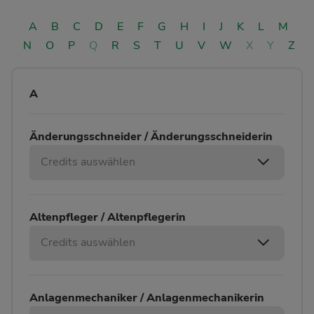
A
B
C
D
E
F
G
H
I
J
K
L
M
N
O
P
Q
R
S
T
U
V
W
X
Y
Z
A
Änderungsschneider / Änderungsschneiderin
Credits auswählen
Altenpfleger / Altenpflegerin
Credits auswählen
Anlagenmechaniker / Anlagenmechanikerin