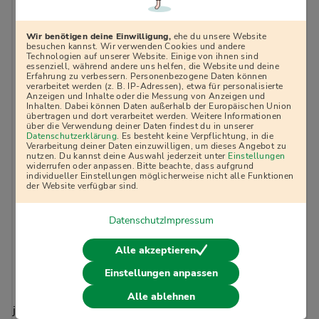
Wir benötigen deine Einwilligung,
ehe du unsere Website
Fachkraft für Wasserwirtschaft
besuchen kannst. Wir verwenden Cookies und andere
Technologien auf unserer Website. Einige von ihnen sind
essenziell, während andere uns helfen, die Website und deine
Credits auswählen
Erfahrung zu verbessern. Personenbezogene Daten können
verarbeitet werden (z. B. IP-Adressen), etwa für personalisierte
Anzeigen und Inhalte oder die Messung von Anzeigen und
Inhalten. Dabei können Daten außerhalb der Europäischen Union
übertragen und dort verarbeitet werden. Weitere Informationen
Fachlagerist / Fachlageristin
über die Verwendung deiner Daten findest du in unserer
Datenschutzerklärung
. Es besteht keine Verpflichtung, in die
Verarbeitung deiner Daten einzuwilligen, um dieses Angebot zu
Credits auswählen
nutzen. Du kannst deine Auswahl jederzeit unter
Einstellungen
widerrufen oder anpassen. Bitte beachte, dass aufgrund
individueller Einstellungen möglicherweise nicht alle Funktionen
der Website verfügbar sind.
Fachmann / Fachfrau für Systemgastronomie
Datenschutz
Impressum
Credits auswählen
Alle akzeptieren
Einstellungen anpassen
Fachverkäufer / Fachverkäuferin im
Alle ablehnen
Lebensmittelhandwerk
j