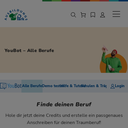
Zur Navigation springen
Zu den Hauptinhalten springen
Sekund
YouBot – Alle Berufe
Unterseiten Menü
Alle Berufe
Demo testen
Hilfe & Tutorials
Schulen & Träger
Login
Finde deinen Beruf
Hole dir jetzt deine Credits und erstelle ein passgenaues
Anschreiben für deinen Traumberuf!